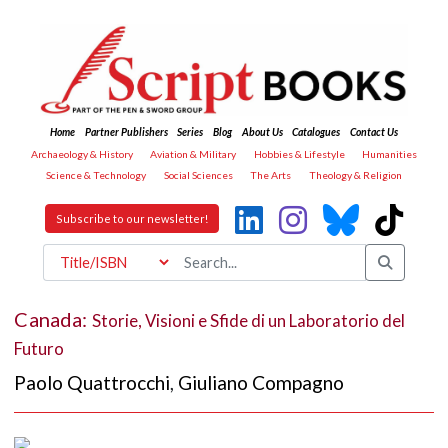
Home
Partner Publishers
Series
Blog
About Us
Catalogues
Contact Us
Archaeology & History
Aviation & Military
Hobbies & Lifestyle
Humanities
Science & Technology
Social Sciences
The Arts
Theology & Religion
Subscribe to our newsletter!
Canada:
Storie, Visioni e Sfide di un Laboratorio del
Futuro
Paolo Quattrocchi
,
Giuliano Compagno