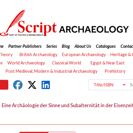
me
Partner Publishers
Series
Blog
About Us
Catalogues
Contac
Theory
British Archaeology
European Archaeology
Heritage &
re
World Archaeology
Classical World
Egypt & Near East
Post Medieval, Modern & Industrial Archaeology
Prehistory
:
Eine Archäologie der Sinne und Subalternität in der Eisenz