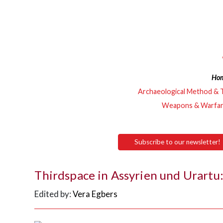
Ho
Archaeological Method & 
Weapons & Warfa
Subscribe to our newsletter!
Thirdspace in Assyrien und Urartu
Edited by:
Vera Egbers