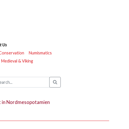
t Us
 Conservation
Numismatics
Medieval & Viking
eit in Nordmesopotamien