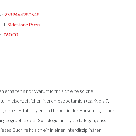
N:
9789464280548
int:
Sidestone Press
e:
£60.00
en erhalten sind? Warum lohnt sich eine solche
tu im eisenzeitlichen Nordmesopotamien (ca. 9. bis 7.
er, deren Erfahrungen und Leben in der Forschung bisher
geographie oder Soziologie unlängst darlegen, dass
s Buch reiht sich ein in einen interdisziplinären