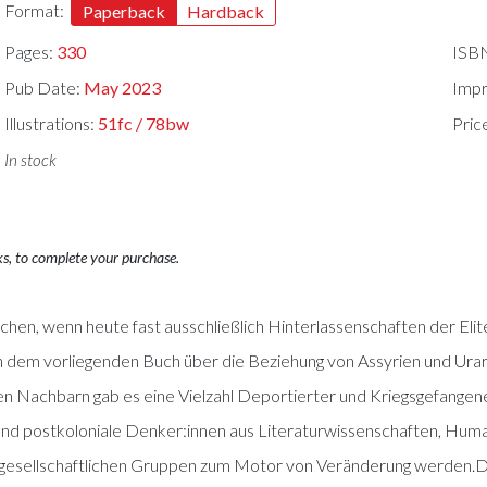
Format:
Paperback
Hardback
Pages:
330
ISB
Pub Date:
May 2023
Impr
Illustrations:
51fc / 78bw
Pric
In stock
ks, to complete your purchase.
uchen, wenn heute fast ausschließlich Hinterlassenschaften der Elit
in dem vorliegenden Buch über die Beziehung von Assyrien und Urar
hen Nachbarn gab es eine Vielzahl Deportierter und Kriegsgefangen
 postkoloniale Denker:innen aus Literaturwissenschaften, Human
gesellschaftlichen Gruppen zum Motor von Veränderung werden.Diese