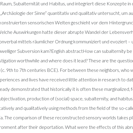
 Raum, Subalternität und Habitus, und integriert diese Konzepte i
chäologie der Sinne“ quantitativ und qualitativ untersucht, um au
rekonstruierten sensorischen Welten geschieht vor dem Hintergrun
elche Auswirkungen hatte dieser abrupte Wandel der Lebensverh
verbal mittels räumlicher Ordnung kommuniziert und evoziert – und
hwelliger Subversion kam?English abstractHow can subalternity be 
stigation worthwhile and where does it lead? These are the questio
(c. 9th to 7th centuries BCE). For between these neighbors, who we
iences and lives have received little attention in research to da
ready demonstrated that historically it is often these marginalized,
subjectivation, production of (social) space, subalternity, and habit
atively and qualitatively using methods from the field of the so-call
ria. The comparison of these reconstructed sensory worlds takes p
nment after their deportation. What were the effects of this abrupt