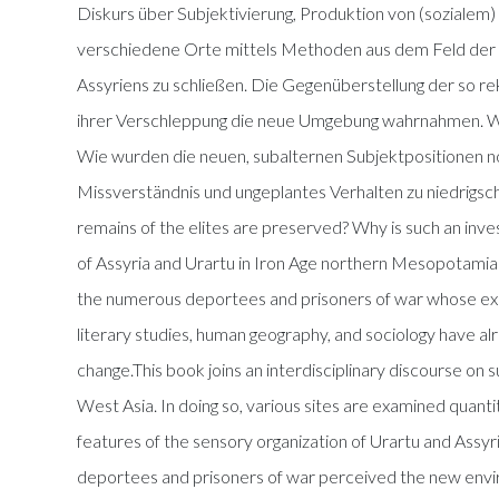
Diskurs über Subjektivierung, Produktion von (sozialem)
verschiedene Orte mittels Methoden aus dem Feld der „Ar
Assyriens zu schließen. Die Gegenüberstellung der so 
ihrer Verschleppung die neue Umgebung wahrnahmen. W
Wie wurden die neuen, subalternen Subjektpositionen non
Missverständnis und ungeplantes Verhalten zu niedrigsc
remains of the elites are preserved? Why is such an inve
of Assyria and Urartu in Iron Age northern Mesopotamia 
the numerous deportees and prisoners of war whose exper
literary studies, human geography, and sociology have al
change.This book joins an interdisciplinary discourse on 
West Asia. In doing so, various sites are examined quantit
features of the sensory organization of Urartu and Assy
deportees and prisoners of war perceived the new enviro